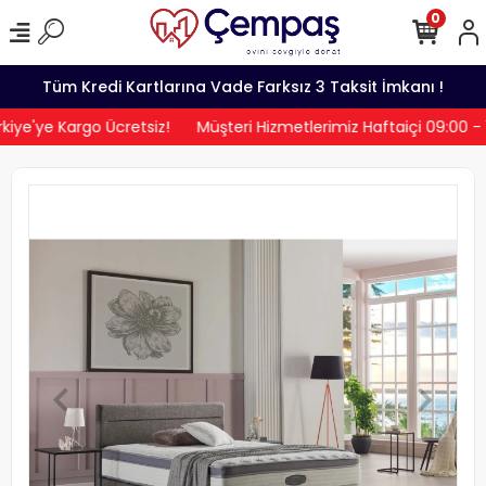
0
Tüm Kredi Kartlarına Vade Farksız 3 Taksit İmkanı !
iye'ye Kargo Ücretsiz!
Müşteri Hizmetlerimiz Haftaiçi 09:00 -