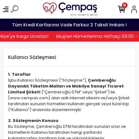
0
Tüm Kredi Kartlarına Vade Farksız 3 Taksit İmkanı !
iye'ye Kargo Ücretsiz!
Müşteri Hizmetlerimiz Haftaiçi 09:00 -
Kullanıcı Sözleşmesi
1. Taraflar
İşbu Kullanıcı Sözleşmesi (“Sözleşme”),
Çemberoğlu
Dayanıklı Tüketim Malları ve Mobilya Sanayi Ticaret
Limited Şirketi
(“Çemberoğlu DTM” veya “Şirket”) ile
[
www.cempas.com
] alan adlı internet sitesini ve/veya Şirket
tarafından sunulan hizmetleri kullanan gerçek veya tüzel kişi
(“Kullanıcı”) arasında düzenlenmiştir.
2. Sözleşmenin Konusu
Bu Sözleşme, Çemberoğlu DTM tarafından sunulan ürün ve
hizmetlerin Kullanıcı tarafından hangi şartlarda
kullanılacağını, tarafların hak ve yükümlülüklerini