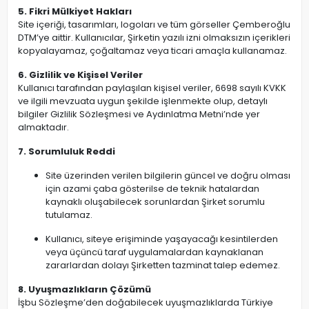
5. Fikri Mülkiyet Hakları
Site içeriği, tasarımları, logoları ve tüm görseller Çemberoğlu
DTM’ye aittir. Kullanıcılar, Şirketin yazılı izni olmaksızın içerikleri
kopyalayamaz, çoğaltamaz veya ticari amaçla kullanamaz.
6. Gizlilik ve Kişisel Veriler
Kullanıcı tarafından paylaşılan kişisel veriler, 6698 sayılı KVKK
ve ilgili mevzuata uygun şekilde işlenmekte olup, detaylı
bilgiler Gizlilik Sözleşmesi ve Aydınlatma Metni’nde yer
almaktadır.
7. Sorumluluk Reddi
Site üzerinden verilen bilgilerin güncel ve doğru olması
için azami çaba gösterilse de teknik hatalardan
kaynaklı oluşabilecek sorunlardan Şirket sorumlu
tutulamaz.
Kullanıcı, siteye erişiminde yaşayacağı kesintilerden
veya üçüncü taraf uygulamalardan kaynaklanan
zararlardan dolayı Şirketten tazminat talep edemez.
8. Uyuşmazlıkların Çözümü
İşbu Sözleşme’den doğabilecek uyuşmazlıklarda Türkiye