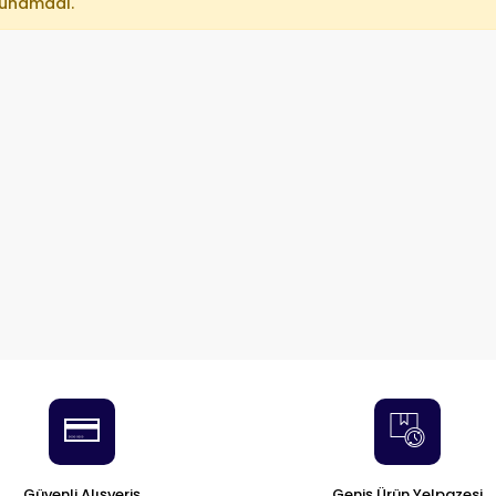
lunamadı.
Güvenli Alışveriş
Geniş Ürün Yelpazesi