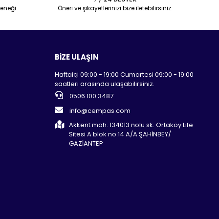
eneği
Öneri ve şikayetlerinizi bize iletebilirsiniz.
BİZE ULAŞIN
Haftaiçi 09:00 - 19:00 Cumartesi 09:00 - 19:00
saatleri arasında ulaşabilirsiniz.
0506 100 3487
info@cempas.com
Akkent mah. 134013 nolu sk. Ortaköy Life
Sitesi A blok no:14 A/A ŞAHİNBEY/
GAZİANTEP