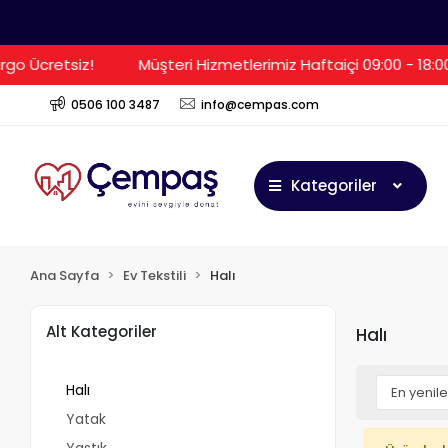
go Ücretsiz!
Müşteri Hizmetlerimiz Haftaiçi 09:00 - 18:0
0506 100 3487
info@cempas.com
Kategoriler
Ana Sayfa
Ev Tekstili
Halı
Alt Kategoriler
Halı
Halı
Yatak