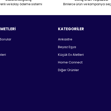
enli ve kolay ödeme sistemi
Binlerce ürün ve kampanya seç
ZMETLERİ
KATEGORİLER
 Sorular
Ankastre
Beyaz Eşya
leri
Küçük Ev Aletleri
Home Connect
Diğer Ürünler