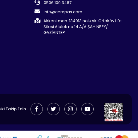
0506 100 3487
info@cempas.com
Akkent mah. 134013 nolu sk. Ortaköy Life
Sitesi A blok no:14 A/A ŞAHİNBEY/
GAZİANTEP
izi Takip Edin