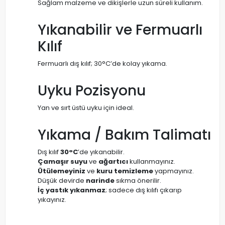
Sağlam malzeme ve dikişlerle uzun süreli kullanım.
Yıkanabilir ve Fermuarlı
Kılıf
Fermuarlı dış kılıf; 30°C’de kolay yıkama.
Uyku Pozisyonu
Yan ve sırt üstü uyku için ideal.
Yıkama / Bakım Talimatı
Dış kılıf
30°C
’de yıkanabilir.
Çamaşır suyu
ve
ağartıcı
kullanmayınız.
Ütülemeyiniz
ve
kuru temizleme
yapmayınız.
Düşük devirde
narinde
sıkma önerilir.
İç yastık yıkanmaz
; sadece dış kılıfı çıkarıp
yıkayınız.