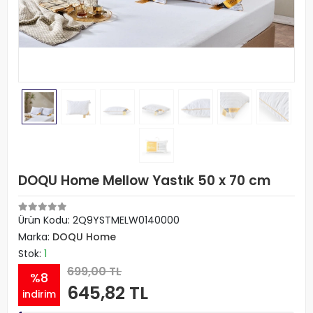
DOQU Home Mellow Yastık 50 x 70 cm
Ürün Kodu:
2Q9YSTMELW0140000
Marka:
DOQU Home
Stok:
1
699,00 TL
%8
645,82 TL
indirim